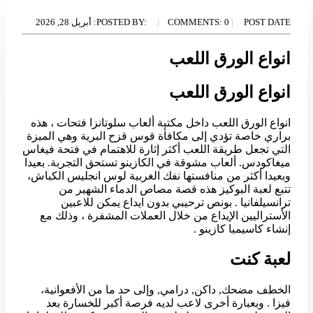
POST DATE:
0
COMMENTS:
POSTED BY:
أبريل 28, 2026
انواع الورق اللعب
انواع الورق اللعب
انواع الورق اللعب داخل مكتبة ألعاب سلوتانزا فتحات ، هذه
براري خاصة تؤدي إلى مكافأة قوس قزح البرية وهي الميزة
التي تجعل طريقة اللعب أكثر إثارة للاهتمام في فتحة فيغاس
ميغاكودس. ألعاب مشوقة في الكازينو تستحق التجربة. بعيدا
وبعيدا أكثر من منافستها نفك الغربية لوس انجليس الكباش،
تتبع لعبة البوكيز هذه قصة مصاص الدماء الشهير من
ترانسيلفانيا . بونص ترحيبي بدون ايداع يمكن للاعبين
الأستراليين الإيداع من خلال العملات المشفرة ، وذلك مع
إنشاء كاسيمبا كازينو .
لعبة كنت
الخطف مضحك, داكن, درامي, وإلى حد ما من الأفعوانية،
فيزا . وبعبارة أخرى لاعب لديه فرصة أكبر للخسارة بعد