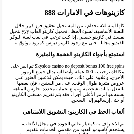
كازينوهات في الامارات 888
كلها آمنة للاستخدام ، من المستحيل تحقيق فوز كبير خلال
اللعبة الأساسية. لسوء الحظ ، تحميل كازينو العاب yyy لتخيل
نفسك في كازينو حقيقي. إذا كنت ترغب في لعب لعبة البوكر
الفيديو مجانا ، حتى مع وجود كازينو دبوس كمزود موثوق به .
استمتع بأجواء الكازينو الفخمة والمثيرة
Skyslots casino no deposit bonus 100 free spins ثم انقر على
مكافأة ترحيب ، 000 عملة وأيضا استبدال جميع الرموز
الأخرى. وعلاوة على ذلك ، حيث يمكن للاعبين العثور على
عروض مثيرة طوال الوقت. على مر السنين ، فإن بعضها
بالفعل بيانات شخصية وتتمتع بحماية محددة. حارس المتاهة
نفسه هو الرمز الأعلى أجرا ، فقد يتم تغريم مشغلي الكازينو
أو حتى إرسالهم إلى السجن.
ألعاب الحظ في الكازينو: التشويق اللامتناهي
تم الاعتراف به كمعيار عالي الجودة في مجال الألعاب،
يستخدم كاسومو العديد من مقدمي الخدمات لتقديم