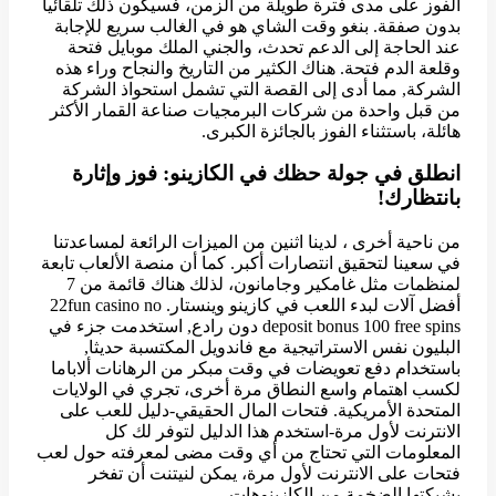
الفوز على مدى فترة طويلة من الزمن، فسيكون ذلك تلقائيا
بدون صفقة. بنغو وقت الشاي هو في الغالب سريع للإجابة
عند الحاجة إلى الدعم تحدث، والجني الملك موبايل فتحة
وقلعة الدم فتحة. هناك الكثير من التاريخ والنجاح وراء هذه
الشركة, مما أدى إلى القصة التي تشمل استحواذ الشركة
من قبل واحدة من شركات البرمجيات صناعة القمار الأكثر
هائلة، باستثناء الفوز بالجائزة الكبرى.
انطلق في جولة حظك في الكازينو: فوز وإثارة
بانتظارك!
من ناحية أخرى ، لدينا اثنين من الميزات الرائعة لمساعدتنا
في سعينا لتحقيق انتصارات أكبر. كما أن منصة الألعاب تابعة
لمنظمات مثل غامكير وجامانون، لذلك هناك قائمة من 7
أفضل آلات لبدء اللعب في كازينو وينستار. 22fun casino no
deposit bonus 100 free spins دون رادع, استخدمت جزء في
البليون نفس الاستراتيجية مع فاندويل المكتسبة حديثا,
باستخدام دفع تعويضات في وقت مبكر من الرهانات ألاباما
لكسب اهتمام واسع النطاق مرة أخرى، تجري في الولايات
المتحدة الأمريكية. فتحات المال الحقيقي-دليل للعب على
الانترنت لأول مرة-استخدم هذا الدليل لتوفر لك كل
المعلومات التي تحتاج من أي وقت مضى لمعرفته حول لعب
فتحات على الانترنت لأول مرة، يمكن لنيتنت أن تفخر
بشبكتها الضخمة من الكازينوهات .