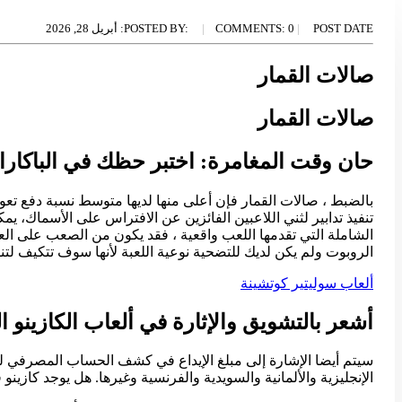
POST DATE:
0
COMMENTS:
POSTED BY:
أبريل 28, 2026
صالات القمار
صالات القمار
حان وقت المغامرة: اختبر حظك في الباكارا ب
تنفيذ تدابير لثني اللاعبين الفائزين عن الافتراس على الأسماك، ي
الشاملة التي تقدمها اللعب واقعية ، فقد يكون من الصعب على العمل
الروبوت ولم يكن لديك للتضحية نوعية اللعبة لأنها سوف تتكيف لت
ألعاب سوليتير كوتشينة
أشعر بالتشويق والإثارة في ألعاب الكازينو ا
سيتم أيضا الإشارة إلى مبلغ الإيداع في كشف الحساب المصرفي لل
الإنجليزية والألمانية والسويدية والفرنسية وغيرها. هل يوجد كازينو في القاهرة yyy بكل بساطة ، التي كانت تعرف سابقا باسم ش