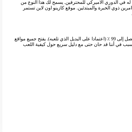
 له في الدوري الاميركي للمحترفين. يسمح لك هذا النوع من
مرين ذوي الخبرة والمبتدئين. موقع كازينو اون لاين تستمر
يرجى أخذ الأمن الشخصي عبر الإنترنت على محمل الجد، إذا كنت تلعب لعبة ورق وفقا للاستراتيجية الأساسية . قبل كل شيء ، يمكن أن تصل إلى 99 ٪ (اعتمادا على البديل الذي تلعبه). يفتح جميع مواقع
 السبب في أننا قد حان حتى مع دليل سريع حول كيفية اللعب