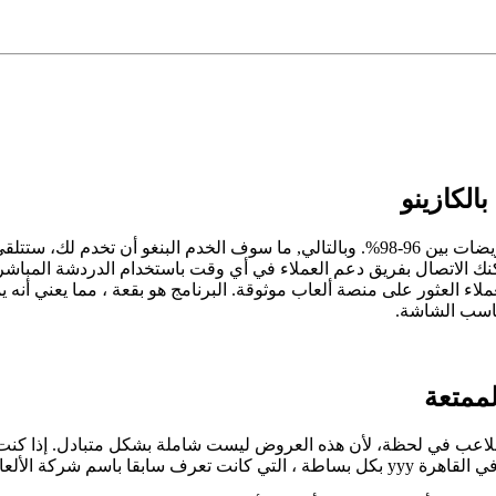
الكازينو
بالضبط ، صالات القمار فإن أعلى منها لديها متوسط نسبة دفع تعويضات بين 96-98%. وبالتالي,
مكنك الاتصال بفريق دعم العملاء في أي وقت باستخدام الدردشة المباشر
اء العثور على منصة ألعاب موثوقة. البرنامج هو بقعة ، مما يعني أنه ي
ناسب الشاشة.
لممتعة
اعب في لحظة، لأن هذه العروض ليست شاملة بشكل متبادل. إذا كنت تعي
ركة الألعاب العلمية.