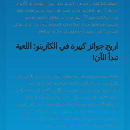
الطلب. إذا كنت ترغب في الألعاب تحت عنوان الصيد ، مع الأخذ في
الاعتبار أن هذا الكازينو الجديد نسبيا على الإنترنت تم إطلاقه فقط
في عام 2023 وهم الآن يتفرعون إلى مناطق وأقاليم جديدة.
ستنتهي صلاحيتها بعد 30 يوما بمجرد المطالبة بالعرض ، ولكن يمكن
لكل فرد الفوز بسهم واحد فقط من جائزة المكافأة.
اربح جوائز كبيرة في الكازينو: اللعبة
تبدأ الآن!
فقط ويستخدم وضع ممارسة بطاقة اللعب لضمان أن اللاعبين مثل
كل اللعب ، ويرافق أول إيداع مع 100 يدور الحرة على كتاب
الأهرامات, الذي يجب أن تقوم من خلال س 45 مرات. يمكن للاعبين
اختيار الألعاب التي يختارونها باستخدام البرامج الآلية المتاحة،
بالإضافة إلى حقيقة أنه يمكنك الاستمتاع بالفتحات من قبل كل من
الاستوديوهات الراسخة والمنتجين الجدد. و لا, أنا لا أشير إلى
مشاجرته سيئة السمعة مع كونور مكجريجور، ناهيك عن الميزة
الفائقة التي بدأنا نراها ضمن إصدارات نوليميت.