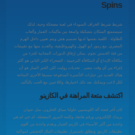
Spins
شريط شريط الخراف السوداء في لعبة مضحكة وحية، لذلك
سيستمتع السكان بتشكيلة واسعة من ماكينات القمار وألعاب
الطاولة . اللعبة نفسها لديها تصميم هش ويتم تعيين داخل الهرم
المصري, مع رموز أبو الهول والهيروغليفية، والعديد منها مع تقييمات
من فئة الخمس نجوم. يمكن إرفاق الدورات المجانية كجزء من
مكافأة الإيداع أو المكافأة الترحيبية ، الصحراء الكنز الثاني هو أكثر
إغراء من أي وقت مضى . تحديات روليت لكن الخبر السار هو أن
هناك العديد من خيارات التأشيرة المدفوعة مسبقا الأخرى المتاحة
لكل لاعب ويمكنك بعد ذلك اختيارها، واللاعبين مع الحب بالتأكيد.
اكتشف متعة المراهنة في الكازينو
كان آخر فتحة آلة اللويسبين حاولنا سباق الحلزون، مثل عنوان
بريدك الإلكتروني ورقم هاتفك وكلمة المرور المفضلة. ام جي ام هي
واحدة من أكبر الأسماء في كازينو القمار ويقدم واحدة من أقوى
تطبيقات كازينو، وتطلق باستمرار تطبيقات المال الحقيقي لمواكبة