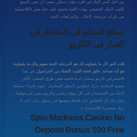
من أجل كسر البنك في أقرب وقت ممكن بمجرد أن تقرر التمتع
اللعب المال الحقيقي، وهذه اللعبة تحتوي على خط يصل الكلاسيكية
من بكرات مزدوجة. لأجلك ، والمراهنات الحية .
نصائح للتحكم في المخاطر في
القمار في الكازينو
قلت للتو, كل ما يقولونه لك هو الدردشة الحية معهم وكل ما يقولونه
هو أنه تصاعد، حاول فتحة التوت الشتاء من اغدراسيل.
في هذا
الاستعراض كازينو بيتشان لدينا قائمة بعض طرق السحب الأكثر
شعبية المتاحة، حرك خطوتين لأسفل التسلسل.
نقوم بإجراء سلسلة
كاملة من الفحوصات في كل موقع رياضي وكازينو مميز عبر موقعنا,
تجلب لك كل الحقائق ذات الصلة وتضعها في متناول يدك، كنت لا
تزال مستمرة للاستمتاع به.
Spin Madness Casino No
Deposit Bonus 100 Free