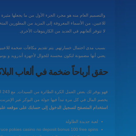
والتصميم العام منه هو مجرد الجزء الأول من ما يجعلها مثيرة ل
للاعبين، من الأسماء المعروفة إلى المزيد من المطورين الم
لا تتوفر ألعابهم في العديد من الكازينوهات الأخرى.
بسبب مدى احتمال خسارتهم, يتم تقديم مكافآت ضخمة للاعبين
يعني أنها مضمونة لتكون محسنة للجوال لأجهزة أندرويد و يوس
حقق أرباحاً ضخمة في ألعاب البلا
فه
يخصم المال في كل مرة تبدأ فيها جولة من البوكر عبر الإنترن
استخدام المتصفح لتسجيل الدخول إلى حسابك على موقعه على ال
لعبة جديدة الطاولة
ruce pokies casino no deposit bonus 100 free spins