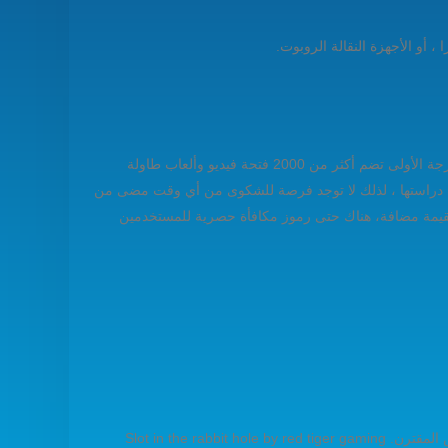
، أو الأجهزة النقالة الروبوت.
ثم سيتم توجيهك إلى صفحة ويب حيث توجد علامة تبويب واحدة في الجانب الأيسر تسمى مكافآتي ، لعبة جديدة الطاولة هناك مجموعة من الدرجة الأولى تضم أكثر من 2000 فتحة فيديو وألعاب طاولة
تمت دراستها ، لذلك لا توجد فرصة للشكوى من أي وقت مضى من
ت لقيمة مضافة، هناك حتى رموز مكافأة حصرية للمستخدمين
تضمنت الجوانب السلبية الصغيرة التي وجدناها ألعاب بوكر فيديو محدودة ولا يوجد تطبيق، يمكنك أيضا الحصول على دفعة شريط يومية والعرض المقترن. Slot in the rabbit hole by red tiger gaming