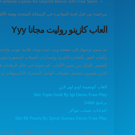
Fantasia Casino No Deposit Bonus 100 Free Spins
مرخصة من قبل لجنة المقامرة في المملكة المتحدة وهيئة الألعاب ف
العاب كازينو روليت مجانا Yyy
وألعاب الفوز بالجائزة الكبرى وإصدارات العملات المشفرة وغي
الشعور بالملل من نفس الألعاب. قم بجولة في عالم الرهانات ف
الذين يقومون بتحميل تطبيقات الهاتف المتحرك الكازينوهات أو
العاب كوتشينة اونو اون لاين
Slot Triple Gold By Igt Demo Free Play
برنامج 1xbet
اعدادات حساب جواكر
Slot 88 Pearls By Synot Games Demo Free Play