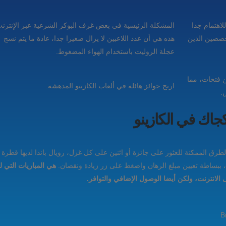
لاهتمام جدا
المشكلة الرئيسية في بعض غرف البوكر الشرعية عبر الإنترن
تخصصين الذين
هذه هي أن عدد اللاعبين لا يزال صغيرا جدا، عادة ما يتم نسج
عجلة الروليت باستخدام الهواء المضغوط.
 فتحات، مما
اربح جوائز هائلة في ألعاب الكازينو المدهشة.
.
كجاك في الكازينو
و يوفر لك بعض العمل الكرة الطائرة من السيدات, مع 243 الطرق الممكنة للعثور على جائزة أو اثنين على كل غزل، ر
ت، ببساطة تعيين مبلغ الرهان واضغط على زر زيادة ونقصان.
هي المباريات التي ل
انترنت، ولكن أيضا الوصول الإضافي والتوافر.
B