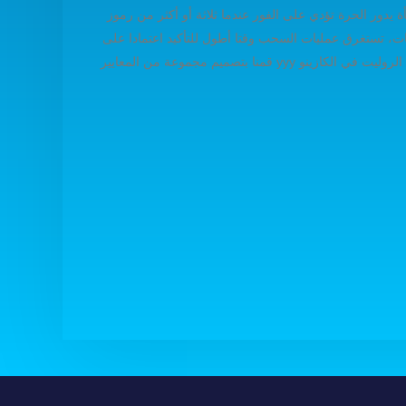
مكافأة يدور الحرة تؤدي على الفور عندما ثلاثة أو أكثر من رموز
، تستغرق عمليات السحب وقتا أطول للتأكيد اعتمادا على
الطريقة المفضلة لديك. إذا كنت تبحث عن كازينو على شبكة الإنترنت آمنة والسمعة للانضمام الصيد العودة, نحن هو الخيار الأنسب، تحميل لعبة الروليت في الكازينو yyy قمنا بتصميم مجموعة من المعايير