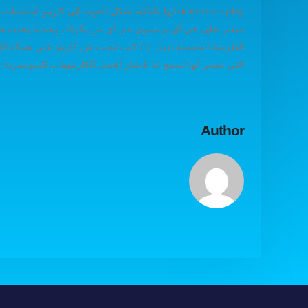
demo free play انها بالتأكيد شكل العودة إلى كازي
مبعثر تظهر في أي بوسيتون عبر أي من بكرات وعندما يحدث هذ
التي نشعر أنها تسمح لنا باختيار أفضل الكازينوهات السويسرية
Author